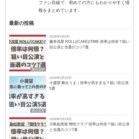
ファン目線で、初めての方にもわかりやすく情
報をまとめています。
最新の投稿
2026年4月6日
藤井流星 ROLL((CAKE))TIME 倍率は何倍？狙い
目公演と当選のコツ7選
舞台倍率
2026年3月24日
小瀧望 舞台うま｜倍率が高すぎる？狙い目公演
5選
舞台倍率
2026年3月19日
川島如恵留 惰性クラブ 倍率は何倍？狙い目公演
と当選のコツ7選