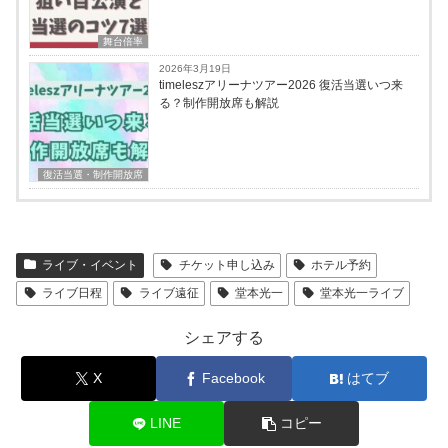
舞台倍率
2026年3月19日
timeleszアリーナツアー2026 復活当選いつ来
る？制作開放席も解説
復活当選・制作開放席
ライブ・イベント
チケット申し込み
ホテル予約
ライブ日程
ライブ遠征
堂本光一
堂本光一ライブ
シェアする
X
Facebook
はてブ
LINE
コピー