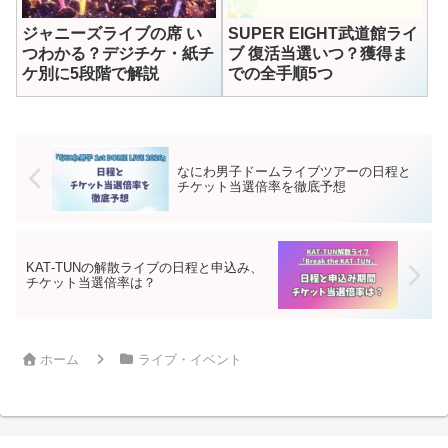
ジャニーズライブの席 い
SUPER EIGHT武道館ライ
つわかる？デジチケ・紙チ
ブ 復活当選いつ？獲得ま
ケ別に5段階で解説
での全手順5つ
なにわ男子ドームライブツアーの日程と
チケット当選倍率を徹底予想
KAT‑TUNの解散ライブの日程と申込み、
チケット当選倍率は？
ホーム
ライブ・イベント