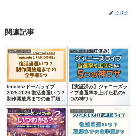
ぐり子
関連記事
ライブ・イベント
ライブ・イベント
timeleszドームライブ
【実証済み】ジャニーズラ
2025-2026 復活当選いつ？
イブ当選率を上げた私の5
制作開放席までの全手順5
つの神ワザ
つ
ライブ・イベント
ライブ・イベント