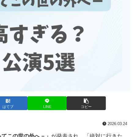
はてブ
LINE
コピー
2026.03.24
ってこの世の外へ－」
が発表され、「絶対に行きた