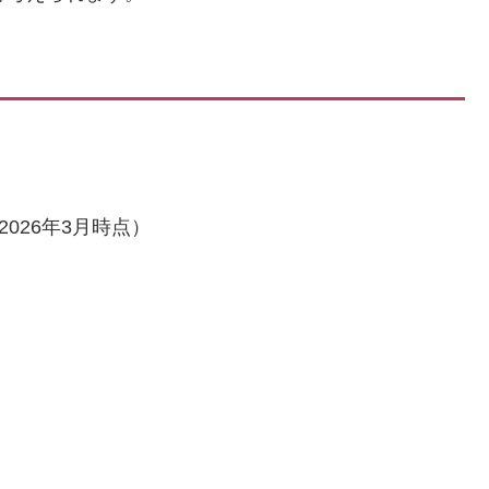
2026年3月時点）