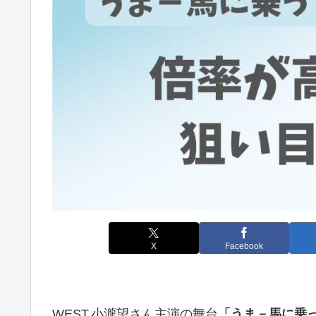
X
Facebook
WEST.小瀧望さん主演の舞台
「うま－馬に乗