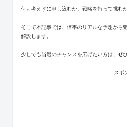
何も考えずに申し込むか、戦略を持って挑む
そこで本記事では、倍率のリアルな予想から
解説します。
少しでも当選のチャンスを広げたい方は、ぜ
スポ