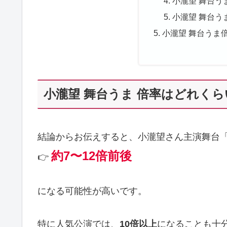
小瀧望 舞台う
小瀧望 舞台う
小瀧望 舞台うま
小瀧望 舞台うま 倍率はどれくら
結論からお伝えすると、小瀧望さん主演舞台
約7〜12倍前後
👉
になる可能性が高いです。
特に人気公演では、
10倍以上
になることも十