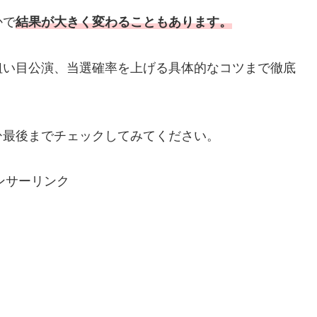
かで
結果が大きく変わることもあります。
狙い目公演、当選確率を上げる具体的なコツまで徹底
ひ最後までチェックしてみてください。
ンサーリンク