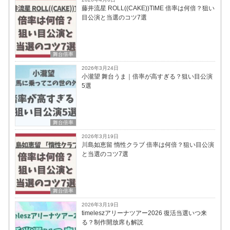
藤井流星 ROLL((CAKE))TIME 倍率は何倍？狙い
目公演と当選のコツ7選
舞台倍率
2026年3月24日
小瀧望 舞台うま｜倍率が高すぎる？狙い目公演
5選
舞台倍率
2026年3月19日
川島如恵留 惰性クラブ 倍率は何倍？狙い目公演
と当選のコツ7選
舞台倍率
2026年3月19日
timeleszアリーナツアー2026 復活当選いつ来
る？制作開放席も解説