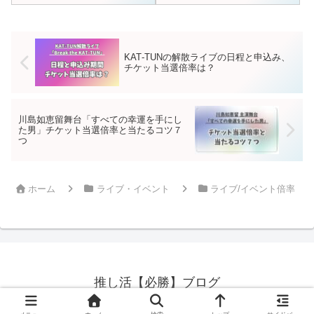
KAT‑TUNの解散ライブの日程と申込み、
チケット当選倍率は？
川島如恵留舞台「すべての幸運を手にし
た男」チケット当選倍率と当たるコツ７
つ
ホーム
ライブ・イベント
ライブ/イベント倍率
推し活【必勝】ブログ
© 2019 推し活【必勝】ブログ.