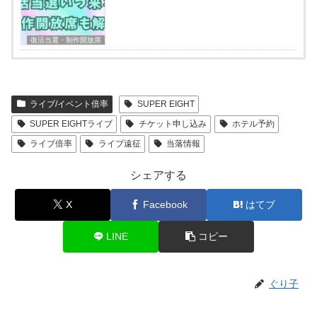
復活当選・制作開放席
ライブ/イベント倍率
SUPER EIGHT
SUPER EIGHTライブ
チケット申し込み
ホテル予約
ライブ倍率
ライブ遠征
当落情報
シェアする
X
Facebook
はてブ
LINE
コピー
ぐり子