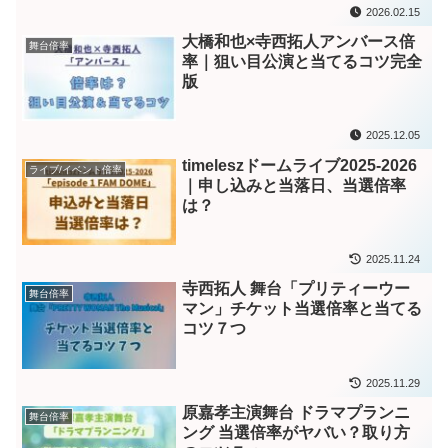
2026.02.15
大橋和也×寺西拓人アンバース倍
舞台倍率
率｜狙い目公演と当てるコツ完全
版
2025.12.05
timeleszドームライブ2025-2026
ライブ/イベント倍率
｜申し込みと当落日、当選倍率
は？
2025.11.24
寺西拓人 舞台「プリティーウー
舞台倍率
マン」チケット当選倍率と当てる
コツ７つ
2025.11.29
原嘉孝主演舞台 ドラマプランニ
舞台倍率
ング 当選倍率がヤバい？取り方