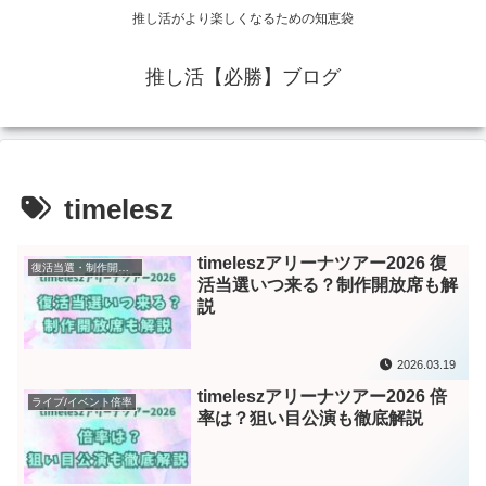
推し活がより楽しくなるための知恵袋
推し活【必勝】ブログ
timelesz
timeleszアリーナツアー2026 復
復活当選・制作開放席
活当選いつ来る？制作開放席も解
説
2026.03.19
timeleszアリーナツアー2026 倍
ライブ/イベント倍率
率は？狙い目公演も徹底解説