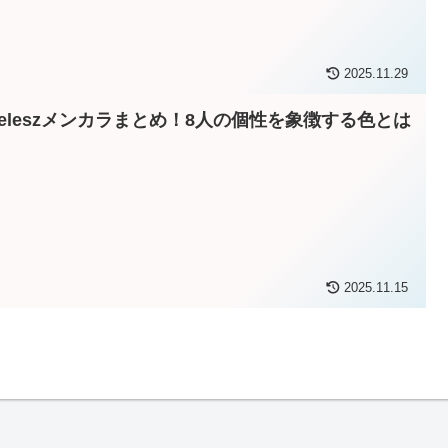
2025.11.29
imeleszメンカラまとめ！8人の個性を象徴する色とは
2025.11.15