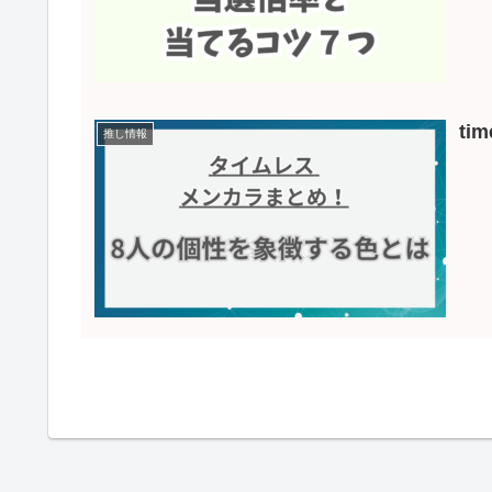
t
推し情報