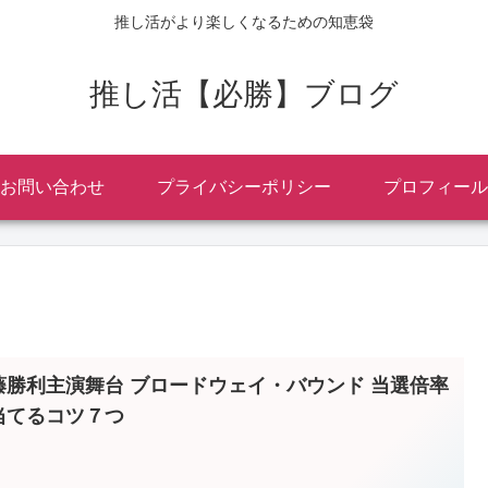
推し活がより楽しくなるための知恵袋
推し活【必勝】ブログ
お問い合わせ
プライバシーポリシー
プロフィール
藤勝利主演舞台 ブロードウェイ・バウンド 当選倍率
当てるコツ７つ