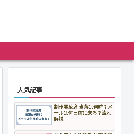
人気記事
制作開放席 当落は何時？メ
ールは何日前に来る？流れ
解説